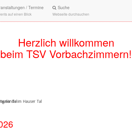
ranstaltungen / Termine
Suche
vents auf einen Blick
Webseite durchsuchen
Herzlich willkommen
beim TSV Vorbachzimmern!
auser Tal
tgelände im Hauser Tal
2026