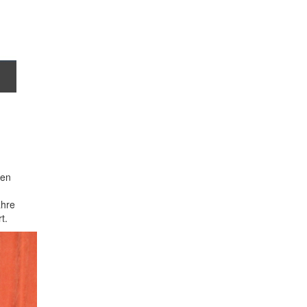
ben
ahre
t.