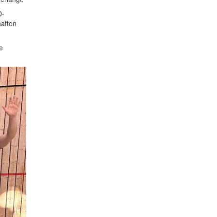
D-
haften
e