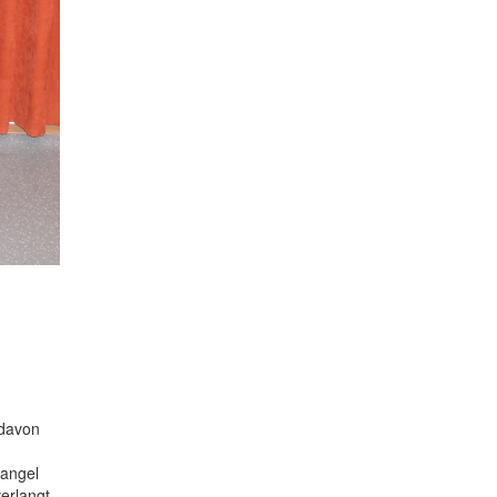
 davon
mangel
erlangt.